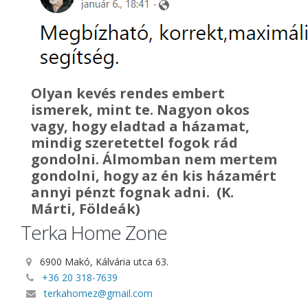
Olyan kevés rendes embert
ismerek, mint te. Nagyon okos
vagy, hogy eladtad a házamat,
mindig szeretettel fogok rád
gondolni. Álmomban nem mertem
gondolni, hogy az én kis házamért
annyi pénzt fognak adni. (K.
Márti, Földeák)
Terka Home Zone
6900 Makó, Kálvária utca 63.
+36 20 318-7639
terkahomez@gmail.com