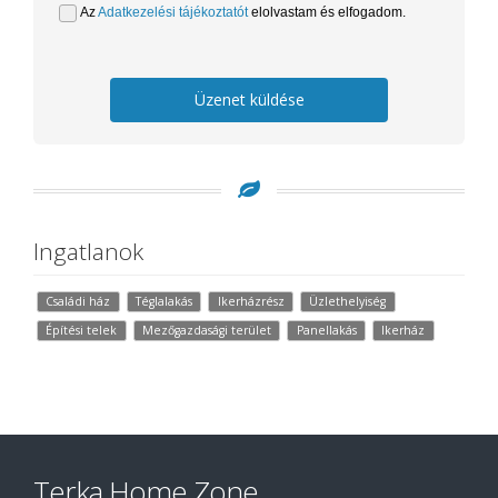
Az
Adatkezelési tájékoztatót
elolvastam és elfogadom.
Üzenet küldése
Ingatlanok
Családi ház
Téglalakás
Ikerházrész
Üzlethelyiség
Építési telek
Mezőgazdasági terület
Panellakás
Ikerház
Terka Home Zone