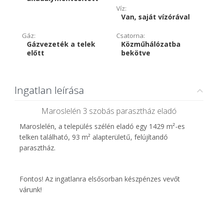
Víz:
Van, saját vízórával
Gáz:
Csatorna:
Gázvezeték a telek
Közműhálózatba
előtt
bekötve
Ingatlan leírása
Maroslelén 3 szobás parasztház eladó
Maroslelén, a település szélén eladó egy 1429 m²-es
telken található, 93 m² alapterületű, felújítandó
parasztház.
Fontos! Az ingatlanra elsősorban készpénzes vevőt
várunk!