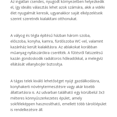
Az ingatlan csendes, nyugodt környezetben helyezkedik
el, így ideális választás lehet azok számára, akik a vidéki
élet nyugalmát keresik, ugyanakkor saját elképzeléseik
szerint szeretnék kialakítani otthonukat.
A vályog és tégla építésű házban három szoba,
előszoba, konyha, kamra, fürdőszoba WC-vel, valamint
kazánház került kialakításra. Az ablakokat korábban
műanyag nyílászárókra cserélték. A fűtésről fatüzelésű
kazán gondoskodik radiátoros hőleadókkal, a melegvíz
ellátását villanybojler biztosítja.
A tágas telek kiváló lehetőséget nyújt gazdálkodásra,
konyhakerti növénytermesztésre vagy akár kisebb
állattartásra is. Az udvarban található egy körülbelül 3x3
méteres könnyűszerkezetes épület, amely
sokféleképpen hasznosítható, emellett több tárolóépület
is rendelkezésre áll.