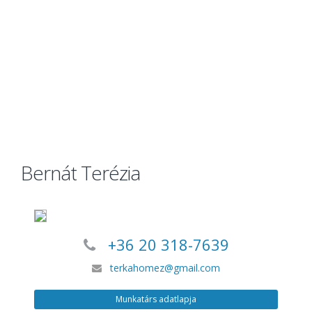
Bernát Terézia
+36 20 318-7639
terkahomez@gmail.com
Munkatárs adatlapja