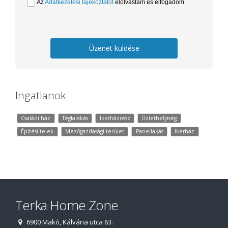
Az
Adatkezelési tájékoztatót
elolvastam és elfogadom.
Üzenet küldése
Ingatlanok
Családi ház
Téglalakás
Ikerházrész
Üzlethelyiség
Építési telek
Mezőgazdasági terület
Panellakás
Ikerház
Terka Home Zone
6900 Makó, Kálvária utca 63.