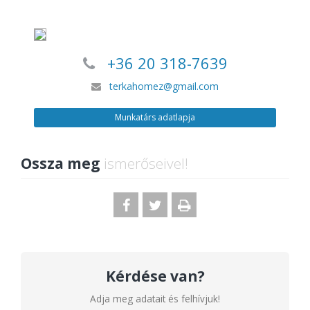
+36 20 318-7639
terkahomez@gmail.com
Munkatárs adatlapja
Ossza meg
ismerőseivel!
Kérdése van?
Adja meg adatait és felhívjuk!