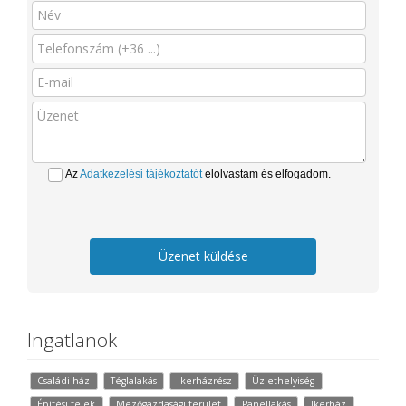
Az
Adatkezelési tájékoztatót
elolvastam és elfogadom.
Üzenet küldése
Ingatlanok
Családi ház
Téglalakás
Ikerházrész
Üzlethelyiség
Építési telek
Mezőgazdasági terület
Panellakás
Ikerház