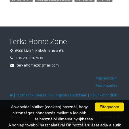
Terka Home Zone
6900 Makó, Kálvária utca 63.
+36 20 318-7639
terkahomez@gmail.com
Impresszum
Adatkezelés
|
|
|
|
|
Ingatlanok
Keresünk
Ingatlan eladóknak
Rólunk mondták
Kapcsolat
A weboldal sütiket (cookies) használ, hogy
Elfogadom
biztonságos böngészés mellett a legjobb
© 1997 - 2026 AZ INGATLANIRODA WEBOLDALÁT ÉS ÜGYVITELI
felhasználói élményt nyújthassa.
RENDSZERÉT AZ
INGATLAN
FORRÁS
BIZTOSÍTJA.
A honlap további használatával Ön hozzájárulását adja a sütik