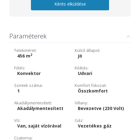
Kérés elküldése
Paraméterek
Telekméret:
Külső állapot:
2
456 m
Jó
Fűtés:
Kilátás:
Konvektor
Udvari
Szintek száma:
Komfort fokozat:
1
Összkomfort
Akadálymentesített:
Villany:
Akadálymentesített
Bevezetve (230 Volt)
Víz:
Gáz:
Van, saját vízórával
Vezetékes gáz
Csatorna: