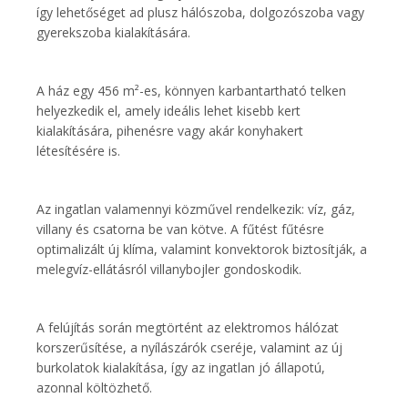
így lehetőséget ad plusz hálószoba, dolgozószoba vagy
gyerekszoba kialakítására.
A ház egy 456 m²-es, könnyen karbantartható telken
helyezkedik el, amely ideális lehet kisebb kert
kialakítására, pihenésre vagy akár konyhakert
létesítésére is.
Az ingatlan valamennyi közművel rendelkezik: víz, gáz,
villany és csatorna be van kötve. A fűtést fűtésre
optimalizált új klíma, valamint konvektorok biztosítják, a
melegvíz-ellátásról villanybojler gondoskodik.
A felújítás során megtörtént az elektromos hálózat
korszerűsítése, a nyílászárók cseréje, valamint az új
burkolatok kialakítása, így az ingatlan jó állapotú,
azonnal költözhető.